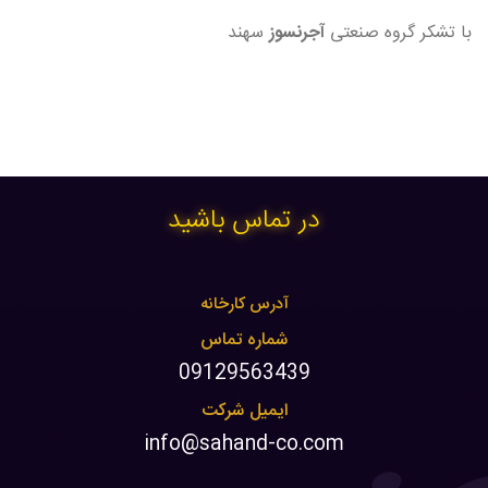
با تشکر گروه صنعتی
آجرنسوز
سهند
در تماس باشید
آدرس کارخانه
شماره تماس
09129563439
ایمیل شرکت
info@sahand-co.com