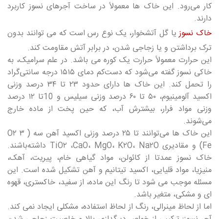
کار می‌رود. این خاک ها معمولاً در ساخت آجرهای نسوز کاربرد
دارند.
خاک نسوز
یا گل آتشخوار، یک نوع رس است که می توانند بدون
ترک برداشتن و یا زجاجی شدن، در برابر آتش مقاومت کند.
این حرارت معمولاً حرارت یک کوره می باشد. در علم سرامیک، به
خاکی نسوز گفته می‌شود که دست‌کم دمای ۱۵۱۵ درجه سانتی‌گراد
را تحمل کند. این خاک ها دارای حدود ۲۳ تا ۳۴ درصد وزنی
اکسید آلومینیوم، ۵۰ تا ۶۰ درصد وزنی سیلیس و 10تا ۱۲ درصد
وزنی مواد فرار، بیشترش آب، که حین پخت از ماده خارج
می‌شوند.
این خاک ها می‌توانند تا ۲۵ درصد وزنی اکسید آهن سه ( ۳ O۲
Fe) و مقادیری TiO۲ ،CaO، MgO، K۲O، Na۲O داشته‌باشند.
خاک نسوز عمدتا از کائولن، مواد گیاهی خام، پیریت، آهک،
منیزیا، مواد قلیایی، اکسید تیتانیم و آهن تشکیل شده است. این
مسئله موجب می شود تا رنگ این ماده، از سفید، خاکستری، قهوه
ای و مشکی، متغیر باشد.
اما از لحاظ مینرالی، رنگ از لحاظ استفاده، مشکلی ایجاد نمی کند.