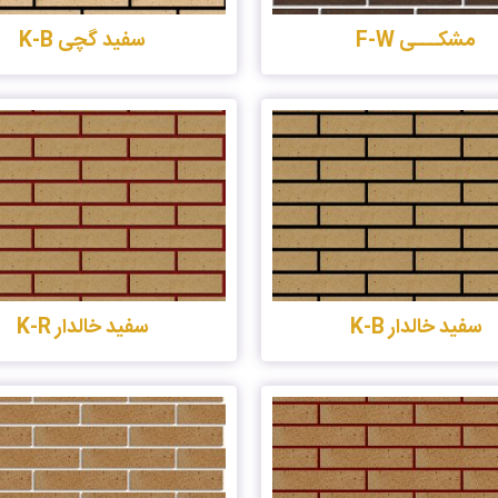
مشکـــی F-W
سفید گچی K-B
سفید خالدار K-B
سفید خالدار K-R