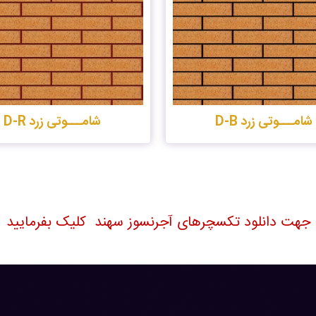
شامـــوتی زرد D-B
شامـــوتی زرد D-R
جهت دانلود تکسچرهای آجرنسوز سهند کلیک بفرمایید