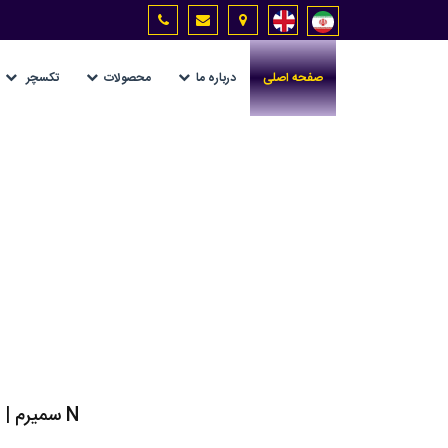
صفحه اصلی
درباره ما
محصولات
تکسچر
N سمیرم | D شاموتی | F مشکی | G طوسی گرانیتی | H قهوه ای | K سفید | R رستیک