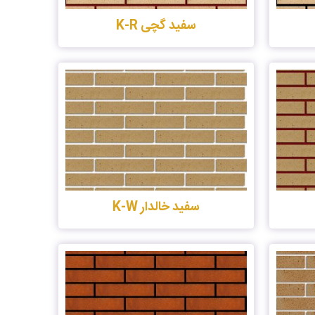
سفید گچی K-R
سفید خالدار K-W