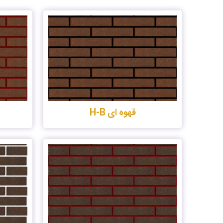
قهوه ای H-B