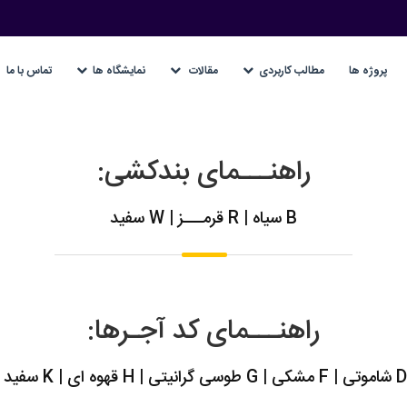
پروژه ها
مطالب کاربردی
مقالات
نمایشگاه ها
تماس با ما
راهنـــمای بندکشی:
B سیاه | R قرمـــز | W سفید
راهنـــمای کد آجـرها: