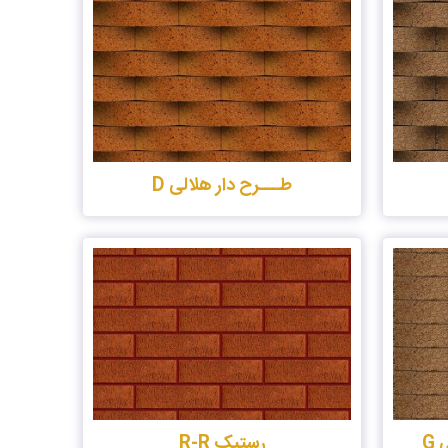
طـــرح دار هلالی D
G
رستیک R-R