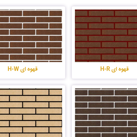
قهوه ای H-R
قهوه ای H-W