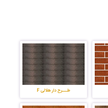
طـــرح دار هلالی F