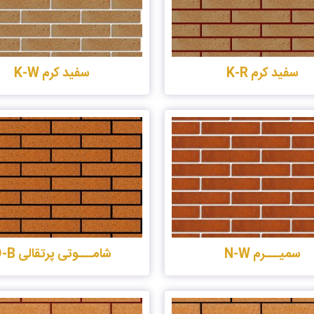
سفید کرم K-R
سفید کرم K-W
سمیـــرم N-W
شامـــوتی پرتقالی D-B