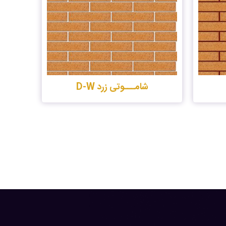
شامـــوتی زرد D-W