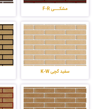
مشکـــی F-R
سفید گچی K-W