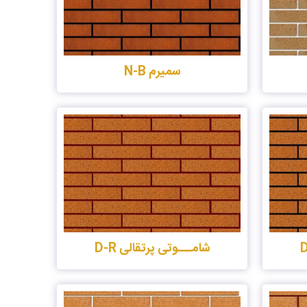
سمیرم N-B
شامـــوتی پرتقالی D-R