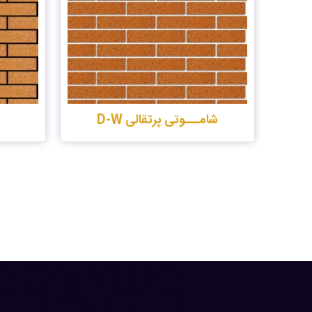
شامـــوتی پرتقالی D-W