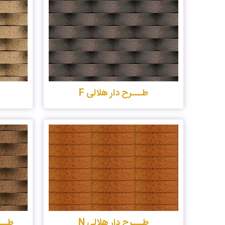
طـــرح دار هلالی F
طـــرح دار هلالی N
طـــ