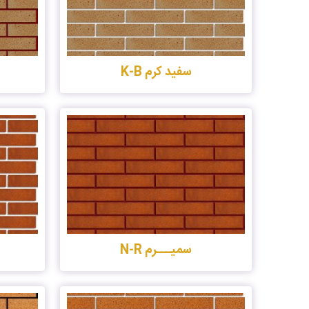
سفید کرم K-B
سمیـــرم N-R