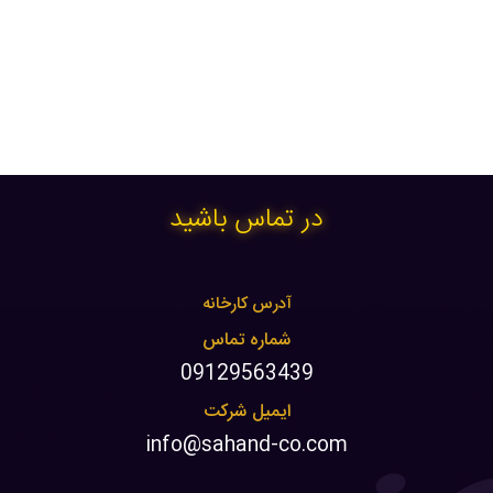
در تماس باشید
آدرس کارخانه
شماره تماس
09129563439
ایمیل شرکت
info@sahand-co.com