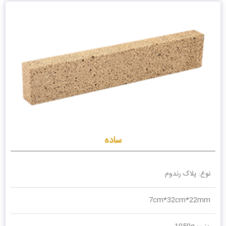
ساده
نوع: پلاک رندوم
7cm*32cm*22mm