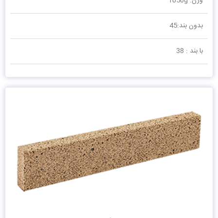
وزن: 1050g
بدون بند:45
با بند : 38