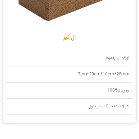
ال تیز
نوع: ال رندوم
7cm*20cm*10cm*25mm
وزن: 1005g
هر 14 عدد یک متر طول