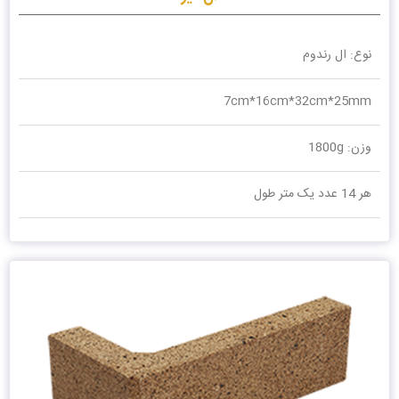
نوع: ال رندوم
7cm*16cm*32cm*25mm
وزن: 1800g
هر 14 عدد یک متر طول