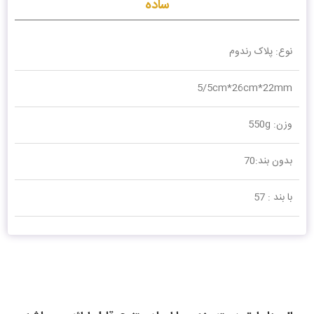
ساده
نوع: پلاک رندوم
5/5cm*26cm*22mm
وزن: 550g
بدون بند:70
با بند : 57