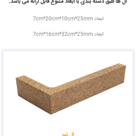
ال ها طبق دسته بندی با ابعاد متنوع قابل ارائه می باشد.
ابعاد
7cm*20cm*10cm*25mm
ابعاد
7cm*16cm*32cm*25mm
ال تیز