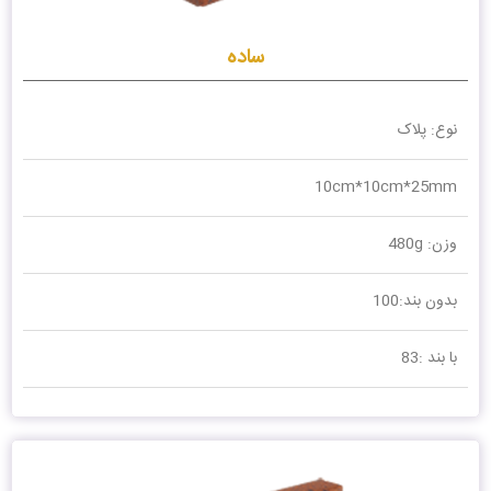
ساده
نوع: پلاک
10cm*10cm*25mm
وزن: 480g
بدون بند:100
با بند :83