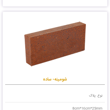
شومینه- ساده
نوع: پلاک
8cm*16cm*25mm