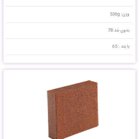
وزن: 530g
بدون بند:78
با بند : 65