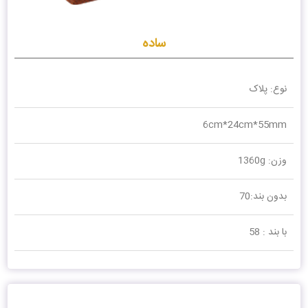
ساده
نوع: پلاک
6cm*24cm*55mm
وزن: 1360g
بدون بند:70
با بند : 58