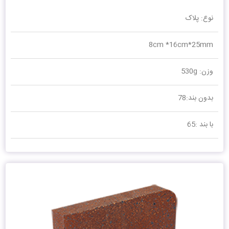
نوع: پلاک
8cm *16cm*25mm
وزن: 530g
بدون بند:78
با بند :65