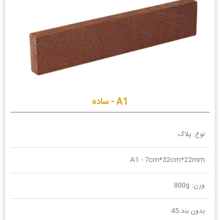
A1 - ساده
نوع: پلاک
A1 - 7cm*32cm*22mm
وزن: 800g
بدون بند:45