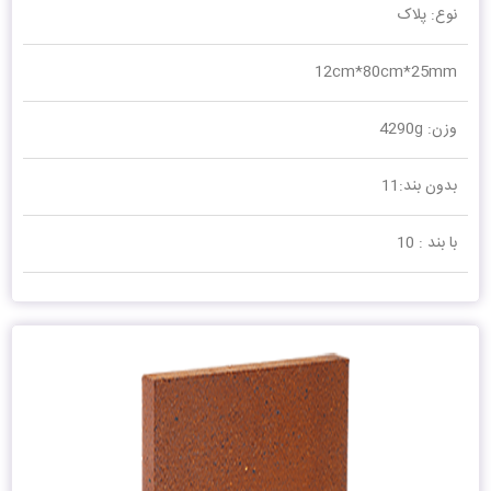
نوع: پلاک
12cm*80cm*25mm
وزن: 4290g
بدون بند:11
با بند : 10