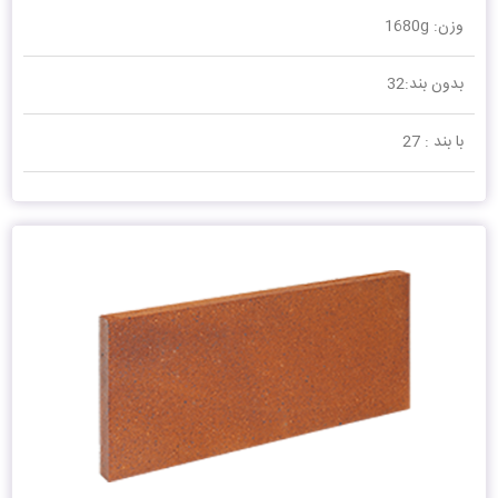
وزن: 1680g
بدون بند:32
با بند : 27