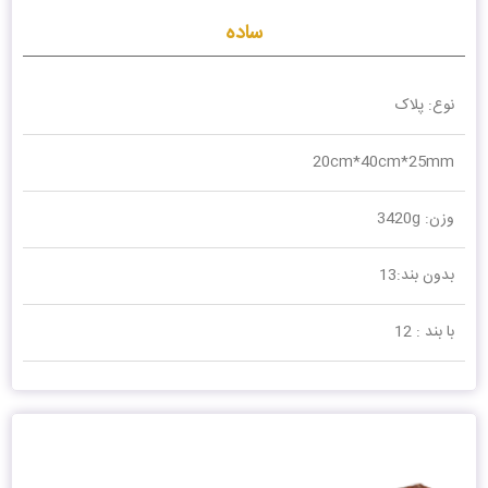
ساده
نوع: پلاک
20cm*40cm*25mm
وزن: 3420g
بدون بند:13
با بند : 12