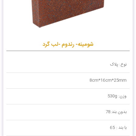
شومینه- رندوم -لب گرد
نوع: پلاک
8cm*16cm*25mm
وزن: 530g
بدون بند:78
با بند : 65