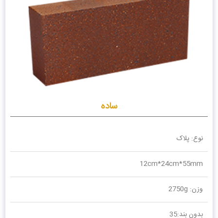
ساده
نوع: پلاک
12cm*24cm*55mm
وزن: 2750g
بدون بند:35