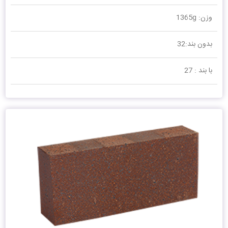
وزن: 1365g
بدون بند:32
با بند : 27