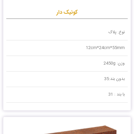
کونیک دار
نوع: پلاک
12cm*24cm*55mm
وزن: 2450g
بدون بند:35
با بند : 31