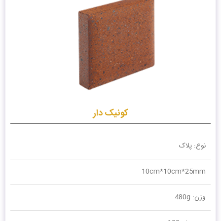
کونیک دار
نوع: پلاک
10cm*10cm*25mm
وزن: 480g