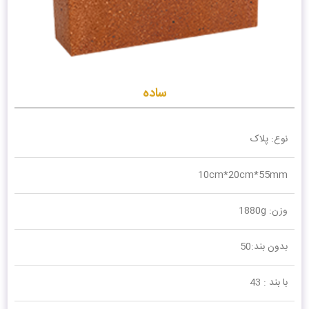
ساده
نوع: پلاک
10cm*20cm*55mm
وزن: 1880g
بدون بند:50
با بند : 43