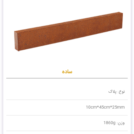
ساده
نوع: پلاک
10cm*45cm*25mm
وزن: 1860g