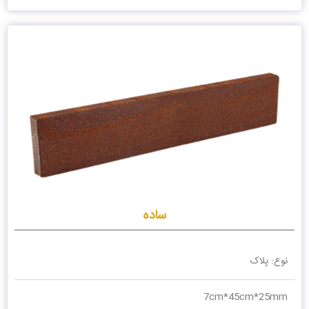
ساده
نوع: پلاک
7cm*45cm*25mm