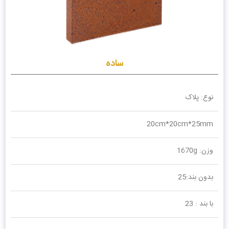
ساده
نوع: پلاک
20cm*20cm*25mm
وزن: 1670g
بدون بند:25
با بند : 23