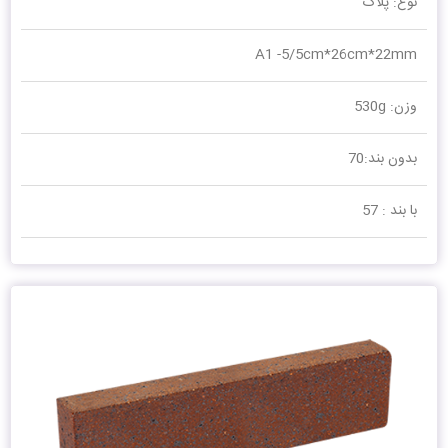
نوع: پلاک
A1 -5/5cm*26cm*22mm
وزن: 530g
بدون بند:70
با بند : 57