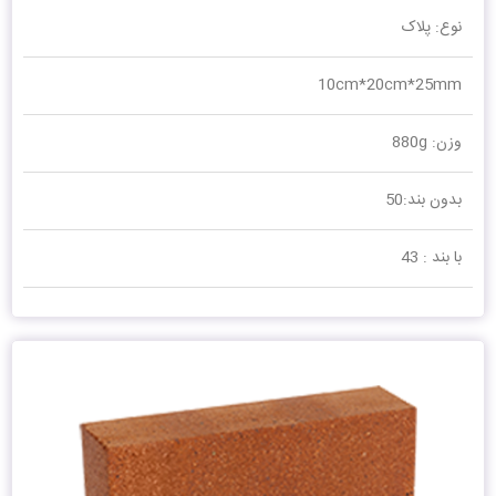
نوع: پلاک
10cm*20cm*25mm
وزن: 880g
بدون بند:50
با بند : 43