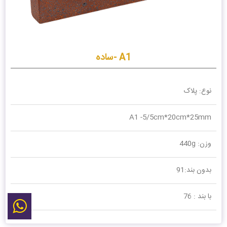
A1 -ساده
نوع: پلاک
A1 -5/5cm*20cm*25mm
وزن: 440g
بدون بند:91
با بند : 76